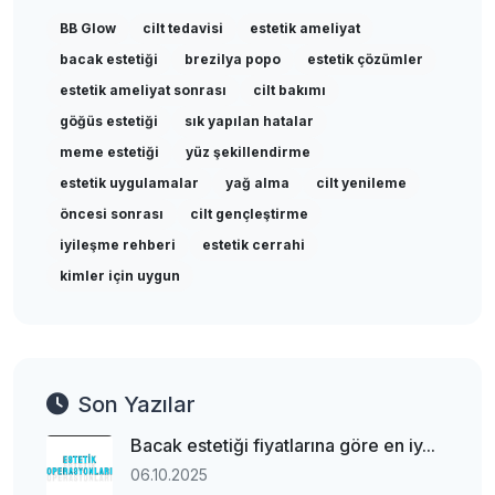
BB Glow
cilt tedavisi
estetik ameliyat
bacak estetiği
brezilya popo
estetik çözümler
estetik ameliyat sonrası
cilt bakımı
göğüs estetiği
sık yapılan hatalar
meme estetiği
yüz şekillendirme
estetik uygulamalar
yağ alma
cilt yenileme
öncesi sonrası
cilt gençleştirme
iyileşme rehberi
estetik cerrahi
kimler için uygun
Son Yazılar
Bacak estetiği fiyatlarına göre en iy...
06.10.2025