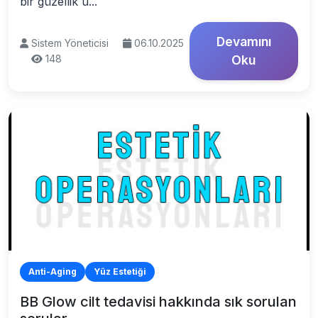
bir güzellik u...
Devamını
Sistem Yöneticisi
06.10.2025
148
Oku
Anti-Aging
Yüz Estetiği
BB Glow cilt tedavisi hakkında sık sorulan