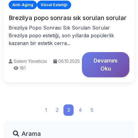
Anti-Aging
Vücut Estetiği
Brezilya popo sonrası sık sorulan sorular
Brezilya Popo Sonrası Sık Sorulan Sorular
Brezilya popo estetiği, son yıllarda popülerlik
kazanan bir estetik cerra...
Devamını
Sistem Yöneticisi
06.10.2025
181
Oku
1
2
3
4
5
Arama