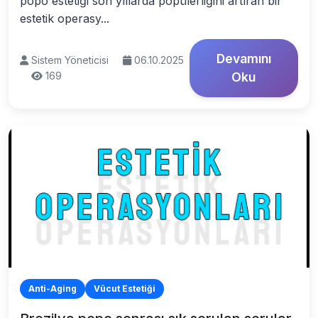
popo estetiği son yıllarda popülerliğini artıran bir
estetik operasy...
Devamını
Sistem Yöneticisi
06.10.2025
169
Oku
Anti-Aging
Vücut Estetiği