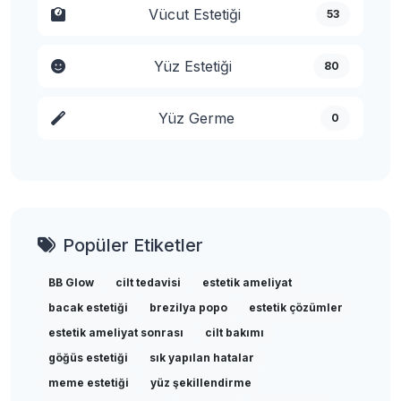
Vücut Estetiği
53
Yüz Estetiği
80
Yüz Germe
0
Popüler Etiketler
BB Glow
cilt tedavisi
estetik ameliyat
bacak estetiği
brezilya popo
estetik çözümler
estetik ameliyat sonrası
cilt bakımı
göğüs estetiği
sık yapılan hatalar
meme estetiği
yüz şekillendirme