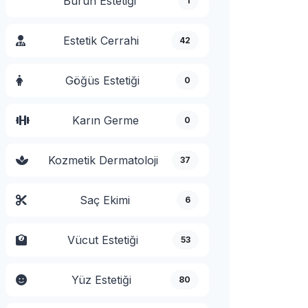
Burun Estetiği
1
Estetik Cerrahi
42
Göğüs Estetiği
0
Karın Germe
0
Kozmetik Dermatoloji
37
Saç Ekimi
6
Vücut Estetiği
53
Yüz Estetiği
80