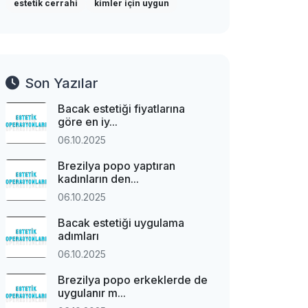
estetik cerrahi
kimler için uygun
Son Yazılar
Bacak estetiği fiyatlarına
göre en iy...
06.10.2025
Brezilya popo yaptıran
kadınların den...
06.10.2025
Bacak estetiği uygulama
adımları
06.10.2025
Brezilya popo erkeklerde de
uygulanır m...