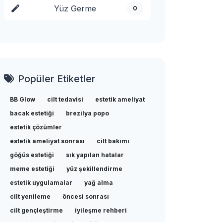
Yüz Germe
0
Popüler Etiketler
BB Glow
cilt tedavisi
estetik ameliyat
bacak estetiği
brezilya popo
estetik çözümler
estetik ameliyat sonrası
cilt bakımı
göğüs estetiği
sık yapılan hatalar
meme estetiği
yüz şekillendirme
estetik uygulamalar
yağ alma
cilt yenileme
öncesi sonrası
cilt gençleştirme
iyileşme rehberi