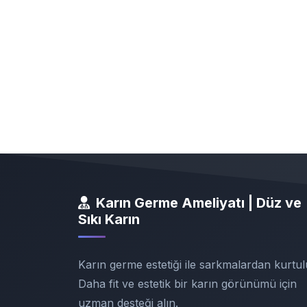
Karın Germe Ameliyatı | Düz ve
Sıkı Karın
Karın germe estetiği ile sarkmalardan kurtul
Daha fit ve estetik bir karın görünümü için
uzman desteği alın.