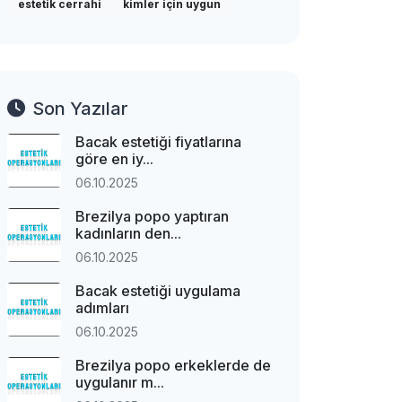
estetik cerrahi
kimler için uygun
Son Yazılar
Bacak estetiği fiyatlarına
göre en iy...
06.10.2025
Brezilya popo yaptıran
kadınların den...
06.10.2025
Bacak estetiği uygulama
adımları
06.10.2025
Brezilya popo erkeklerde de
uygulanır m...