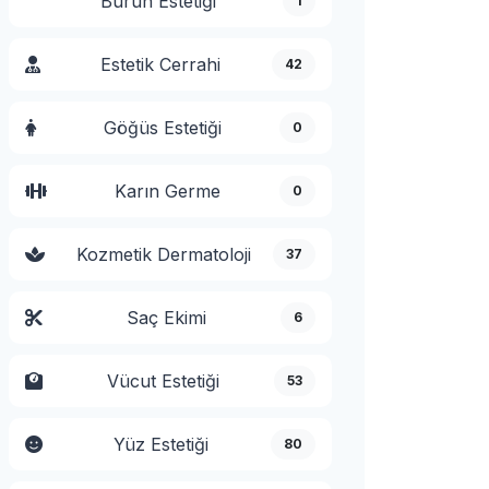
Burun Estetiği
1
Estetik Cerrahi
42
Göğüs Estetiği
0
Karın Germe
0
Kozmetik Dermatoloji
37
Saç Ekimi
6
Vücut Estetiği
53
Yüz Estetiği
80