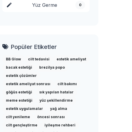
Yüz Germe
0
Popüler Etiketler
BB Glow
cilt tedavisi
estetik ameliyat
bacak estetiği
brezilya popo
estetik çözümler
estetik ameliyat sonrası
cilt bakımı
göğüs estetiği
sık yapılan hatalar
meme estetiği
yüz şekillendirme
estetik uygulamalar
yağ alma
cilt yenileme
öncesi sonrası
cilt gençleştirme
iyileşme rehberi