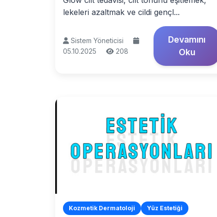
Glow cilt tedavisi, cilt tonunu eşitlemek,
lekeleri azaltmak ve cildi gençl...
Devamını
Sistem Yöneticisi
05.10.2025
208
Oku
Kozmetik Dermatoloji
Yüz Estetiği