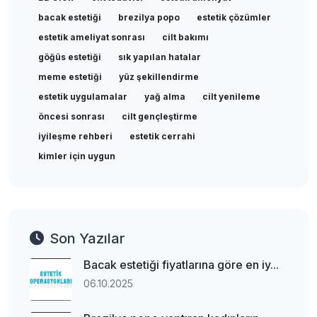
bacak estetiği
brezilya popo
estetik çözümler
estetik ameliyat sonrası
cilt bakımı
göğüs estetiği
sık yapılan hatalar
meme estetiği
yüz şekillendirme
estetik uygulamalar
yağ alma
cilt yenileme
öncesi sonrası
cilt gençleştirme
iyileşme rehberi
estetik cerrahi
kimler için uygun
Son Yazılar
Bacak estetiği fiyatlarına göre en iy...
06.10.2025