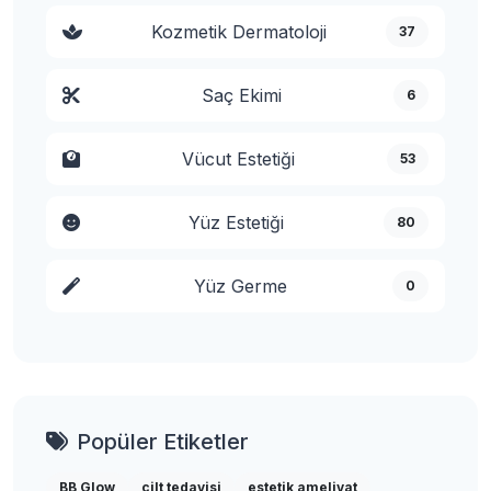
Kozmetik Dermatoloji
37
Saç Ekimi
6
Vücut Estetiği
53
Yüz Estetiği
80
Yüz Germe
0
Popüler Etiketler
BB Glow
cilt tedavisi
estetik ameliyat