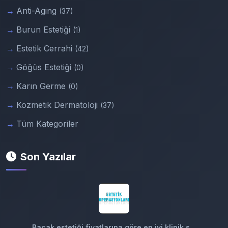
Anti-Aging
(37)
Burun Estetiği
(1)
Estetik Cerrahi
(42)
Göğüs Estetiği
(0)
Karın Germe
(0)
Kozmetik Dermatoloji
(37)
Tüm Kategoriler
Son Yazılar
Bacak estetiği fiyatlarına göre en iyi klinik s...