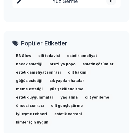
Yüz Germe
0
Popüler Etiketler
BB Glow
cilt tedavisi
estetik ameliyat
bacak estetiği
brezilya popo
estetik çözümler
estetik ameliyat sonrası
cilt bakımı
göğüs estetiği
sık yapılan hatalar
meme estetiği
yüz şekillendirme
estetik uygulamalar
yağ alma
cilt yenileme
öncesi sonrası
cilt gençleştirme
iyileşme rehberi
estetik cerrahi
kimler için uygun