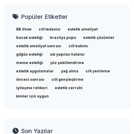
Popüler Etiketler
BB Glow
cilt tedavisi
estetik ameliyat
bacak estetiği
brezilya popo
estetik çözümler
estetik ameliyat sonrası
cilt bakımı
göğüs estetiği
sık yapılan hatalar
meme estetiği
yüz şekillendirme
estetik uygulamalar
yağ alma
cilt yenileme
öncesi sonrası
cilt gençleştirme
iyileşme rehberi
estetik cerrahi
kimler için uygun
Son Yazılar