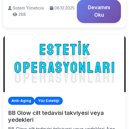
Devamını
Sistem Yöneticisi
06.10.2025
288
Oku
Anti-Aging
Yüz Estetiği
BB Glow cilt tedavisi takviyesi veya
yedekleri