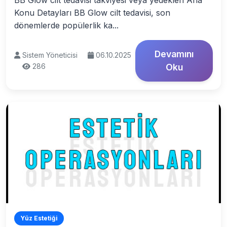
BB Glow cilt tedavisi takviyesi veya yedekleri Ana
Konu Detayları BB Glow cilt tedavisi, son
dönemlerde popülerlik ka...
Devamını
Sistem Yöneticisi
06.10.2025
286
Oku
Yüz Estetiği