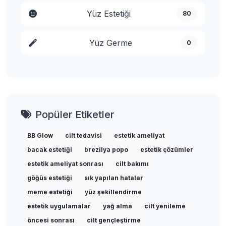
Yüz Estetiği
80
Yüz Germe
0
Popüler Etiketler
BB Glow
cilt tedavisi
estetik ameliyat
bacak estetiği
brezilya popo
estetik çözümler
estetik ameliyat sonrası
cilt bakımı
göğüs estetiği
sık yapılan hatalar
meme estetiği
yüz şekillendirme
estetik uygulamalar
yağ alma
cilt yenileme
öncesi sonrası
cilt gençleştirme